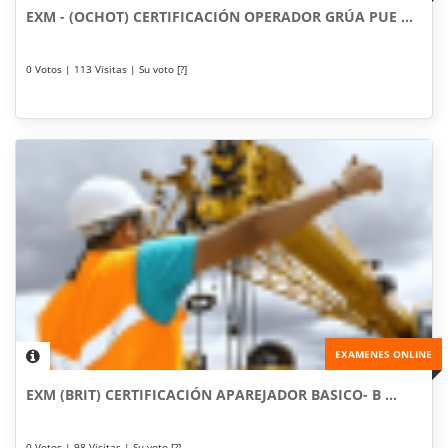
EXM - (OCHOT) CERTIFICACIÓN OPERADOR GRÚA PUE ...
0 Votos | 113 Visitas | Su voto [?]
EXAMENES ONLINE
EXM (BRIT) CERTIFICACIÓN APAREJADOR BASICO- B ...
0 Votos | 98 Visitas | Su voto [?]